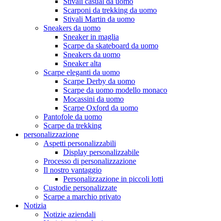
Stivali casual da uomo
Scarponi da trekking da uomo
Stivali Martin da uomo
Sneakers da uomo
Sneaker in maglia
Scarpe da skateboard da uomo
Sneakers da uomo
Sneaker alta
Scarpe eleganti da uomo
Scarpe Derby da uomo
Scarpe da uomo modello monaco
Mocassini da uomo
Scarpe Oxford da uomo
Pantofole da uomo
Scarpe da trekking
personalizzazione
Aspetti personalizzabili
Display personalizzabile
Processo di personalizzazione
Il nostro vantaggio
Personalizzazione in piccoli lotti
Custodie personalizzate
Scarpe a marchio privato
Notizia
Notizie aziendali